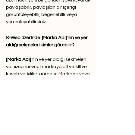
üzerinden yeni bir gönderi yayınlayarak 
paylaşabilir, paylaşılan bir içeriği 
görüntüleyebilir, beğenebilir veya 
yorumlayabilirsiniz.
K-Web üzerinde  [Marka Adı]'nın ve yer 
aldığı sekmeleri kimler görebilir?
[Marka Adı]
'nın ve yer aldığı sekmeleri 
yalnızca mevcut markaya ait yetkili ve 
k-web yetkilileri görebilir. Markanız veya 
işletmeniz ile bağlantısı olmayan, üye 
olarak atanmasını istemediğiniz 
herhangi bir 3.kişi içeriği göremez.
K-Web ücretsiz midir?
Evet ücretsizdir.
K-Web üzerinde bir panele sahip olmak 