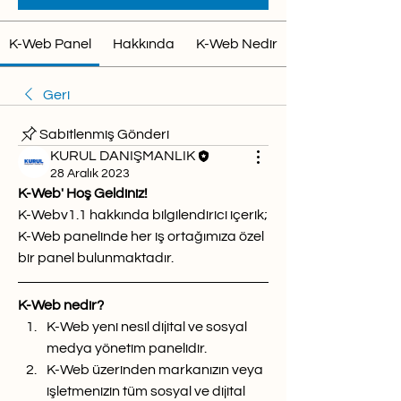
K-Web Panel
Hakkında
K-Web Nedir
Geri
Sabitlenmiş Gönderi
KURUL DANIŞMANLIK
28 Aralık 2023
K-Web' Hoş Geldiniz! 
K-Webv1.1 hakkında bilgilendirici içerik;
K-Web panelinde her iş ortağımıza özel 
bir panel bulunmaktadır.
K-Web nedir?
K-Web yeni nesil dijital ve sosyal 
medya yönetim panelidir.
K-Web üzerinden markanızın veya 
işletmenizin tüm sosyal ve dijital 