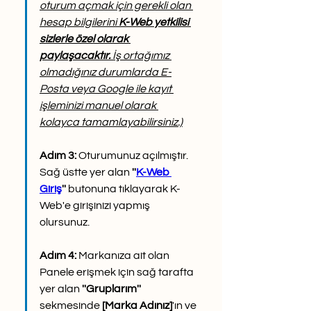
oturum açmak için gerekli olan 
hesap bilgilerini 
K-Web yetkilisi 
sizlerle özel olarak 
paylaşacaktır.
 İş ortağımız 
olmadığınız durumlarda E-
Posta veya Google ile kayıt 
işleminizi manuel olarak 
kolayca tamamlayabilirsiniz.)
Adım 3: 
Oturumunuz açılmıştır. 
Sağ üstte yer alan 
''
K-Web 
Giriş
''
 butonuna tıklayarak K-
Web'e girişinizi yapmış 
olursunuz.
Adım 4:
 Markanıza ait olan 
Panele erişmek için sağ tarafta 
yer alan 
''Gruplarım'' 
sekmesinde 
[Marka Adınız]
'ın ve 