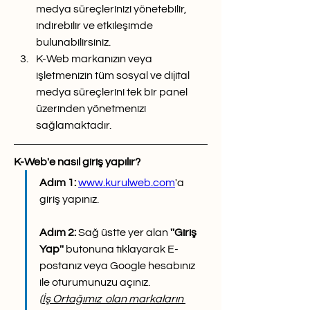
medya süreçlerinizi yönetebilir, 
indirebilir ve etkileşimde 
bulunabilirsiniz.
K-Web markanızın veya 
işletmenizin tüm sosyal ve dijital 
medya süreçlerini tek bir panel 
üzerinden yönetmenizi 
sağlamaktadır.
K-Web'e nasıl giriş yapılır?
Adım 1:
www.kurulweb.com
'a 
giriş yapınız.
Adım 2: 
Sağ üstte yer alan 
''Giriş 
Yap''
 butonuna tıklayarak E-
postanız veya Google hesabınız 
ile oturumunuzu açınız. 
(
İş Ortağımız  olan markaların 