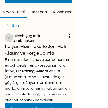
K-Web Panel
Hakkında
K-Web Nedir
Geri
akashtyagimrfr
akashtyagimrfr
24 Ekim 2025
İtalyan Hızın Tekerlekleri: Hafif
Alaşım ve Forge Jantlar
Bir aracın duruşunu ve performansını 
en çok değiştiren aksesuar jantlardır. 
İtalya, 
OZ Racing
, 
Antera
 ve 
BBS
(Alman ama İtalyan pazarında çok 
güçlü) gibi dünyanın en ikonik jant 
markalarını yaratmıştır. İtalyan jantları, 
sadece estetik değil, aynı zamanda 
birer mühendislik harikasıdır.