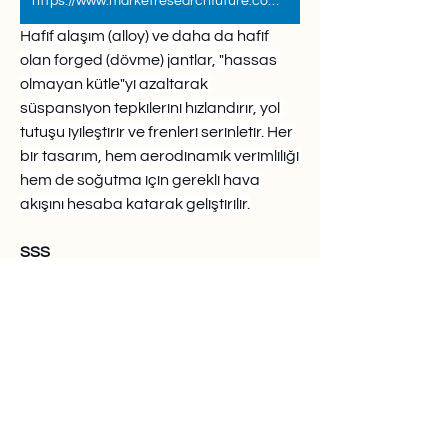
https://www.marketresearchfuture.com/reports/italy-motorsport-products-market-44436
Hafif alaşım (alloy) ve daha da hafif 
olan forged (dövme) jantlar, "hassas 
olmayan kütle"yi azaltarak 
süspansiyon tepkilerini hızlandırır, yol 
tutuşu iyileştirir ve frenleri serinletir. Her 
bir tasarım, hem aerodinamik verimliliği 
hem de soğutma için gerekli hava 
akışını hesaba katarak geliştirilir.
SSS
S: Forged jant neden daha iyidir?C:
Döküm jantlara göre daha hafif, daha 
sağlam ve daha dayanıklıdır. Bu, daha 
iyi performans, daha az yakıt tüketimi 
ve darbe dayanımı demektir. Fiyatı da 
ona göre yüksektir.
0
0
2