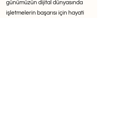
günümüzün dijital dünyasında
işletmelerin başarısı için hayati
önem taşımaktadır. Kurulweb, bu
alanda sunduğu yenilikçi
çözümleriyle dikkat çekmektedir.
Kurulweb, sosyal medya yönetimi
konusunda işletmelere kapsamlı
bir destek sunar. Kurulweb'in
uzman ekibi, sosyal medya
platformlarında markanızı etkili
bir şekilde temsil eder ve hedef
kitlenizle etkileşim kurmanızı
sağlar.