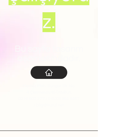
z.
Bu sayfa tasarım
aşamasındadır.
Merkez Mah. Sungur Sk. No:
4
Çekmeköy/İSTANBUL
0216 807 277
/
0 (
532) 384 9487
/
bilgi@kurul.net