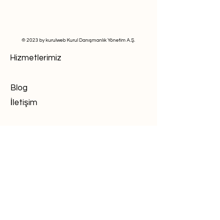
© 2023 by kurulweb Kurul Danışmanlık Yönetim A.Ş.
Hizmetlerimiz
Blog
İletişim
Hakkımızda
KVKK Aydınlatma Metni