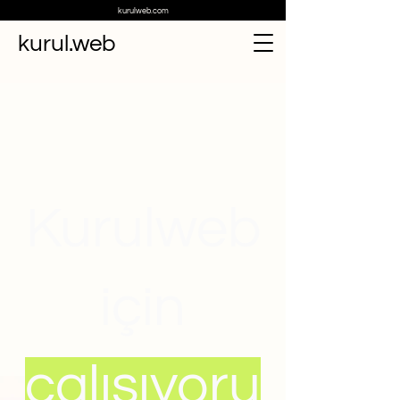
kurulweb.com
kurul.web
Kurulweb
için
çalışıyoru