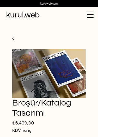
kurulweb.com
kurul.web
Broşür/Katalog
Tasarımı
Fiyat
₺6.499,00
KDV hariç